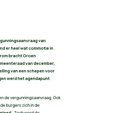
rgunningsaanvraag van
d er heel wat commotie in
arom bracht Groen
gemeenteraad van december,
elling van een schepen voor
ngen werd het agendapunt
en de vergunningsaanvraag. Ook
e burgers zich in de
enleed
’. Toch werd de