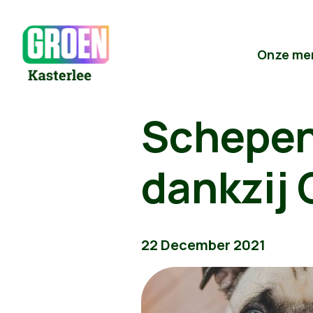
Onze me
Schepen
dankzij 
22 December 2021