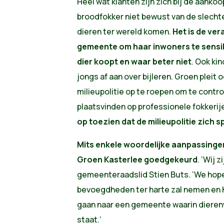
Heel wat klanten zijn zich bij de aankoo
broodfokker niet bewust van de slech
dieren ter wereld komen.
Het is de ve
gemeente om haar inwoners te sensibi
dier koopt en waar beter niet
. Ook ki
jongs af aan over bijleren. Groen pleit
milieupolitie op te roepen om te contro
plaatsvinden op professionele fokkerij
op toezien dat de milieupolitie zich sp
Mits enkele woordelijke aanpassingen 
Groen Kasterlee goedgekeurd
. ‘Wij 
gemeenteraadslid Stien Buts. ‘We hope
bevoegdheden ter harte zal nemen en K
gaan naar een gemeente waarin dieren
staat.’