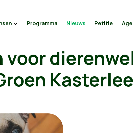
nsen
Programma
Nieuws
Petitie
Age
 voor dierenwel
Groen Kasterle