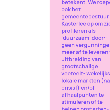
betekent. We roep
ook het
gemeentebestuur
Kasterlee op om zi
profileren als
‘duurzaam’ door:-
geen vergunninge
meer af te leveren
uitbreiding van
grootschalige
veeteelt- wekelijk
lokale markten (na
crisis!) en/of
afhaalpunten te
stimuleren of te
helpen opstarten-