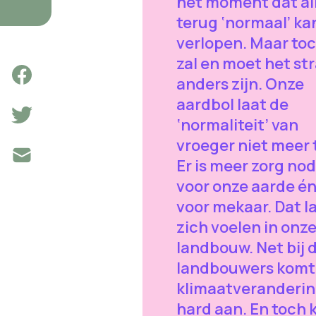
het moment dat al
terug ‘normaal’ ka
verlopen. Maar to
zal en moet het st
anders zijn. Onze
aardbol laat de
‘normaliteit’ van
vroeger niet meer 
Er is meer zorg nod
voor onze aarde é
voor mekaar. Dat l
zich voelen in onz
landbouw. Net bij 
landbouwers komt
klimaatveranderi
hard aan. En toch 