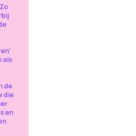
 Zo
bij
de
ren’
 als
n de
w die
eer
s en
en