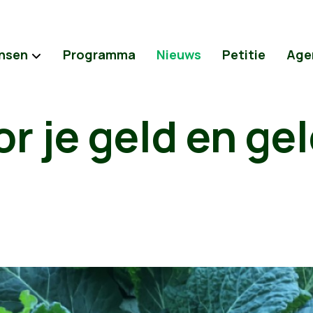
nsen
Programma
Nieuws
Petitie
Age
r je geld en gel