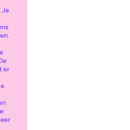
 Je
ons
ten.
e
 De
 er
de
en
de
meer