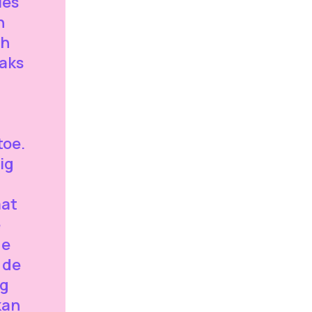
les
n
ch
raks
toe.
ig
n
aat
e
de
 de
ng
kan