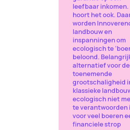
leefbaar inkomen.
hoort het ook. Daar
worden Innoveren
landbouw en
inspanningen om
ecologisch te ‘boe
beloond. Belangrijk
alternatief voor de
toenemende
grootschaligheid i
klassieke landbou
ecologisch niet m
te verantwoorden i
voor veel boeren e
financiele strop