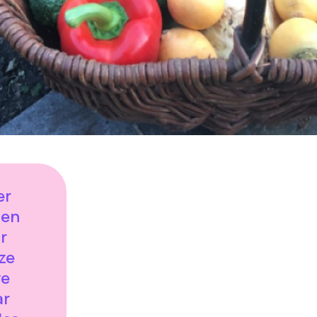
er
 en
r
eze
we
ar