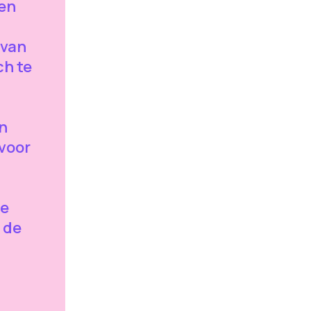
en
 van
ch te
n
 voor
se
 de